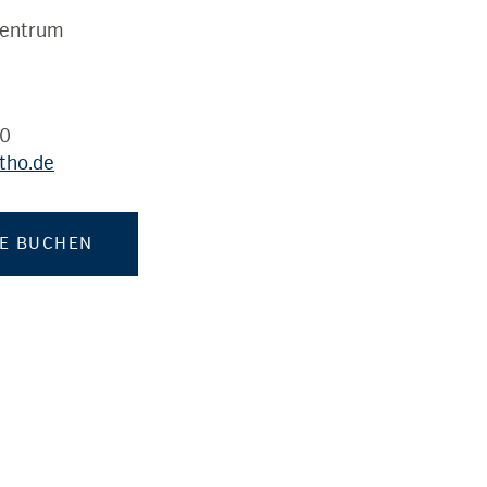
Centrum
0
tho.de
NE BUCHEN