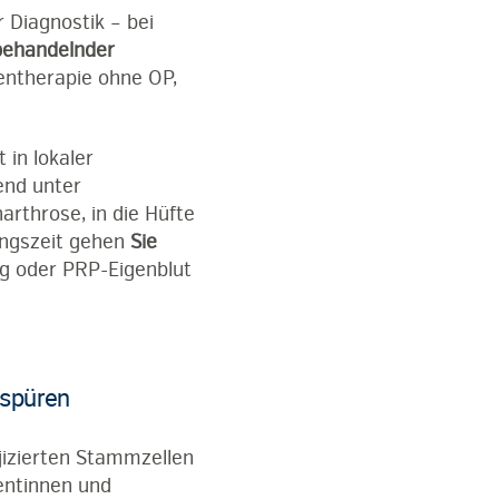
 Diagnostik – bei
behandelnder
lentherapie ohne OP,
in lokaler
end unter
narthrose, in die Hüfte
ungszeit gehen
Sie
g oder PRP-Eigenblut
 spüren
jizierten Stammzellen
entinnen und