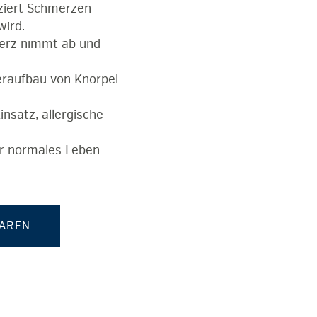
ziert Schmerzen
wird.
erz nimmt ab und
raufbau von Knorpel
nsatz, allergische
hr normales Leben
BAREN