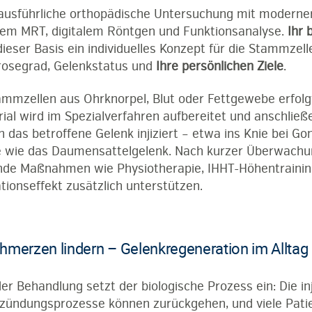
 ausführliche orthopädische Untersuchung mit moderner
enem MRT, digitalem Röntgen und Funktionsanalyse.
Ihr 
 dieser Basis ein individuelles Konzept für die Stammzel
rosegrad, Gelenkstatus und
Ihre persönlichen Ziele
.
mmzellen aus Ohrknorpel, Blut oder Fettgewebe erfolgt 
ial wird im Spezialverfahren aufbereitet und anschließ
in das betroffene Gelenk injiziert – etwa ins Knie bei Go
ke wie das Daumensattelgelenk. Nach kurzer Überwach
nde Maßnahmen wie Physiotherapie, IHHT-Höhentrainin
ionseffekt zusätzlich unterstützen.
hmerzen lindern – Gelenkregeneration im Alltag
r Behandlung setzt der biologische Prozess ein: Die in
tzündungsprozesse können zurückgehen, und viele Pati