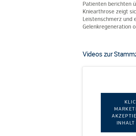
Patienten berichten 
Kniearthrose zeigt si
Leistenschmerz und ei
Gelenkregeneration oh
Videos zur Stammz
KLI
MARKET
AKZEPTI
INHALT