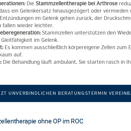
erationen:
Die
Stammzellentherapie bei Arthrose
redu
, dass ein Gelenkersatz hinausgezögert oder vermieden 
Entzündungen im Gelenk gehen zurück, der Druckschm
fallen wieder leichter.
eberegeneration:
Stammzellen unterstützen den Wiede
Gleitfähigkeit im Gelenk.
t:
Es kommen ausschließlich körpereigene Zellen zum Ei
kaum auf.
:
Die Behandlung läuft ambulant, Sie starten rasch in I
TZT UNVERBINDLICHEN BERATUNGSTERMIN VEREIN
ellentherapie ohne OP im ROC