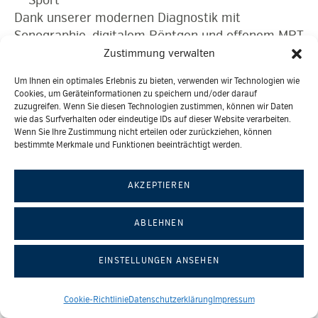
Dank unserer modernen Diagnostik mit
Sonographie, digitalem Röntgen und offenem MRT
können wir viele Untersuchungen direkt vor Ort
Zustimmung verwalten
durchführen und die Therapie optimal auf Ihre
Um Ihnen ein optimales Erlebnis zu bieten, verwenden wir Technologien wie
Situation abstimmen.
Cookies, um Geräteinformationen zu speichern und/oder darauf
zuzugreifen. Wenn Sie diesen Technologien zustimmen, können wir Daten
wie das Surfverhalten oder eindeutige IDs auf dieser Website verarbeiten.
Wenn Sie Ihre Zustimmung nicht erteilen oder zurückziehen, können
JETZT TERMIN VEREINBAREN
bestimmte Merkmale und Funktionen beeinträchtigt werden.
AKZEPTIEREN
Häufige Fragen zu Hydrogel Arthrosamid®
ABLEHNEN
bei Kniearthrose
EINSTELLUNGEN ANSEHEN
Was ist die beste Therapie bei
Cookie-Richtlinie
Datenschutzerklärung
Impressum
Kniearthrose?