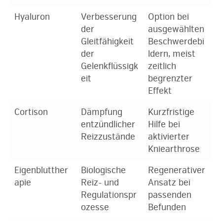
Hyaluron
Verbesserung
Option bei
der
ausgewählten
Gleitfähigkeit
Beschwerdebi
der
ldern, meist
Gelenkflüssigk
zeitlich
eit
begrenzter
Effekt
Cortison
Dämpfung
Kurzfristige
entzündlicher
Hilfe bei
Reizzustände
aktivierter
Kniearthrose
Eigenblutther
Biologische
Regenerativer
apie
Reiz- und
Ansatz bei
Regulationspr
passenden
ozesse
Befunden