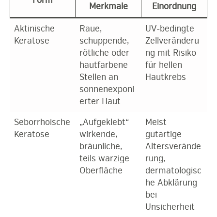
Form
Merkmale
Einordnung
Aktinische
Raue,
UV-bedingte
Keratose
schuppende,
Zellveränderu
rötliche oder
ng mit Risiko
hautfarbene
für hellen
Stellen an
Hautkrebs
sonnenexponi
erter Haut
Seborrhoische
„Aufgeklebt“
Meist
Keratose
wirkende,
gutartige
bräunliche,
Altersverände
teils warzige
rung,
Oberfläche
dermatologisc
he Abklärung
bei
Unsicherheit